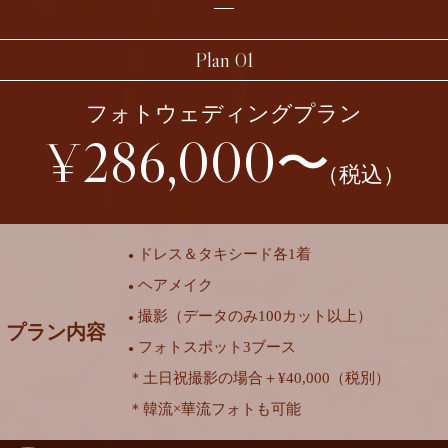
Plan 01
フォトウェディングプラン
¥286,000〜
（税込）
ドレス＆タキシード各1着
●
ヘアメイク
●
撮影（データのみ100カット以上）
●
プラン内容
フォトスポット3ブース
●
＊土日祝撮影の場合＋¥40,000（税別）
＊韓流×華流フォトも可能