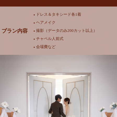
ドレス＆タキシード各1着
●
ヘアメイク
●
プラン内容
撮影（データのみ200カット以上）
●
チャペル人前式
●
会場費など
●