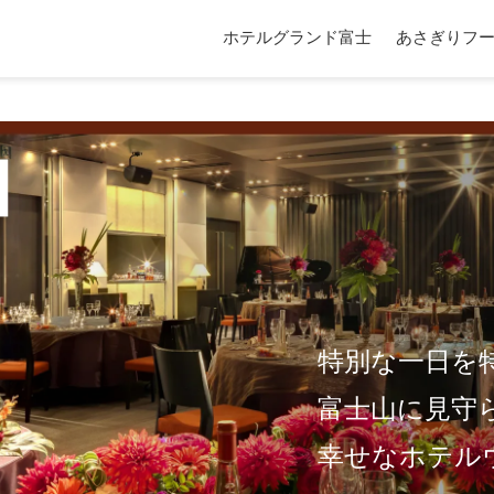
ホテルグランド富士
あさぎりフ
特別な一日を
富士山に見守
幸せなホテル