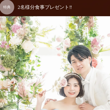
2名様分食事
プレゼント‼︎
特典